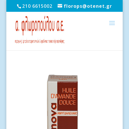
210 6615002
florops@otenet.gr