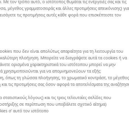
Με τον τρόπο αυτό, ο ιστότοπος θυμάται τις ενέργειές σας και τις
α, μέγεθος γραμματοσειράς και άλλες προτιμήσεις απεικόνισης) για
α εισάγετε τις προτιμήσεις αυτές κάθε φορά που επισκέπτεστε τον
ookies που δεν είναι απολύτως απαραίτητα για τη λειτουργία του
καλύτερη πλοήγηση. Μπορείτε να διαγράψετε αυτά τα cookies ή να
κάνετε ορισμένα χαρακτηριστικά του ιστότοπου μπορεί να μην
ά χρησιμοποιούνται για να απομνημονεύουν τα εξής:
ιση, όπως τη γλώσσα πλοήγησης, το χρωματικό κοντράστ, το μέγεθος
και τις προτιμήσεις σας όσον αφορά τα αποτελέσματα της αναζήτησ
 στατιστικούς λόγους) και τις τρεις τελευταίες σελίδες που
οστήριξης σε περίπτωση που υποβάλετε σχετικό αίτημα)
ies σ’ αυτό τον ιστότοπο